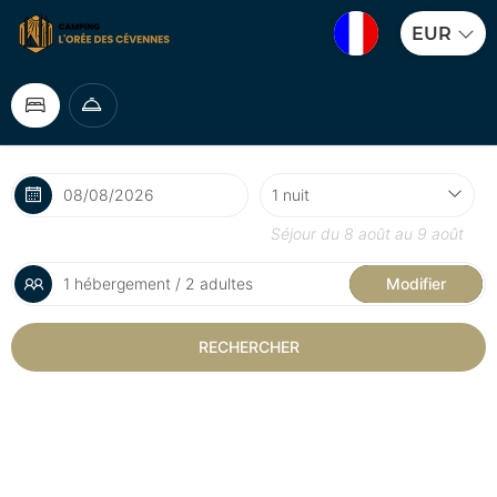
EUR
Séjour du
8 août
au
9 août
1 hébergement / 2 adultes
Modifier