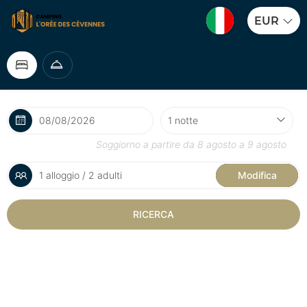
EUR
Soggiorno a partire da
8 agosto
a
9 agosto
1 alloggio / 2 adulti
Modifica