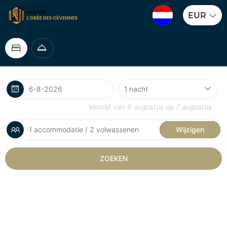
EUR
Verblijf van
6 augustus
op
7 augustus
1 accommodatie / 2 volwassenen
Wijzigen