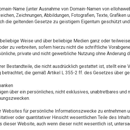
 Domain-Name (unter Ausnahme von Domain-Namen von ellohaweb)
chen, Zeichnungen, Abbildungen, Fotografien, Texte, Grafiken u
ch die geltenden Gesetze zu geistigem Eigentum geschützt und 
f beliebige Weise und über beliebige Medien ganz oder teilweise
oder zu verbreiten, sofern hierzu nicht die schriftliche Vorabgen
sönliche, private und nicht gewerbliche Nutzung ohne Änderung d
r Bestandteile, die nicht ausdrücklich gestattet ist, stellt eine
g betrachtet, die gemäß Artikel L 355-2 ff. des Gesetzes über g
nbanken
gen über ein persönliches, nicht exklusives, unabtretbares und n
chungszwecken.
ieser Websites für persönliche Informationszwecke zu entnehmen
tiver oder quantitativer Hinsicht wesentlichen Teile des Inhalt
dieser Website, auch wenn dieser nicht wesentlich ist, untersa