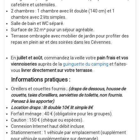
cafetière et ustensiles.
2 chambres : 1 chambre avec lit double (140 cm) et 1
chambre avec 2 lits simples.
Salle de bain et WC séparé.
Surface de 32 m² pour un séjour agréable.
Terrasse ombragée avec mobilier de jardin pour profiter des
repas en plein air et des soirées dans les Cévennes.
En
juillet et août
, commandez la veille votre
pain frais et vos
viennoiseries
auprès de la
guinguette du camping
et faites-
vous
livrer directement sur votre terrasse
.
Informations pratiques :
Oreillers et couettes fournis ;
(draps de dessous, housse de
couette, taies d'oreilliers, serviettes de toilette, non fournis.
Pensez à les apporter)
.
Location draps : lit double 10€ lit simple 8€
Forfait ménage : 40 € (obligatoire pour les groupes).
Caution : 150 € (chèque ou espèces).
Connexion Internet haut débit incluse.
Stationnement : 1 véhicule par emplacement (supplément
pour véhicule supplémentaire sur demande).