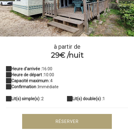
Mobil-Home au Camping l'Orée Des Cévennes (6)
à partir de
29€ /nuit
Heure d'arrivée :
16:00
Heure de départ :
10:00
Capacité maximum :
4
Confirmation :
Immédiate
Lit(s) simple(s) :
2
Lit(s) double(s) :
1
RÉSERVER