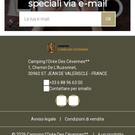
speciali via e-mail
OK
Camping l'Orée Des Cévennes**
1, Chemin De L'Auzonnet,
30960 ST JEAN DE VALERISCLE - FRANCE
+33 6 88 96 63 00
Contattare per smalto
Avviso legale
|
Condizioni di vendita
© 2026 Camping l'Orée Des Cévennes**
|
è un prodotto